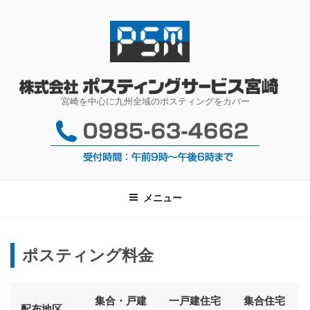
コ
ン
テ
ン
ツ
株
へ
宮崎を中心に九州全域のポスティングをカバー
ス
キ
ッ
プ
メニュー
ポスティング料金
集合・戸建
一戸建住宅
集合住宅
配布地区